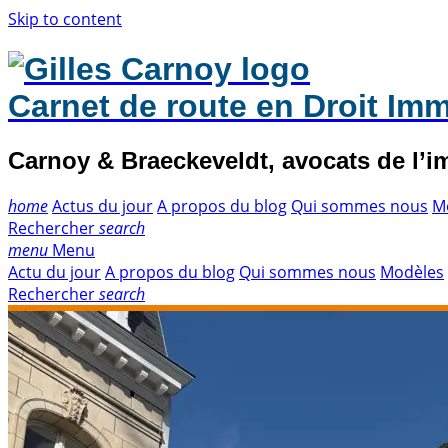
Skip to content
Carnet de route en Droit Imm
Carnoy & Braeckeveldt, avocats de l’i
home
Actus du jour
A propos du blog
Qui sommes nous
M
Rechercher
search
menu
Menu
Actu du jour
A propos du blog
Qui sommes nous
Modèles
Rechercher
search