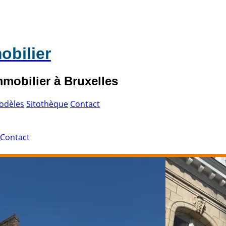
obilier
mmobilier à Bruxelles
odèles
Sitothèque
Contact
Contact
Dernier article - Août 6
L’utilité et la survie de la servitude