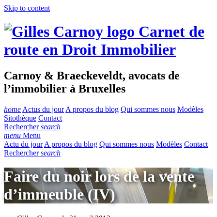
Skip to content
Carnet de
route en Droit Immobilier
Carnoy & Braeckeveldt, avocats de
l’immobilier à Bruxelles
home
Actus du jour
A propos du blog
Qui sommes nous
Modèles
Sitothèque
Contact
Rechercher
search
menu
Menu
Actu du jour
A propos du blog
Qui sommes nous
Modèles
Contact
Rechercher
search
Faire du noir lors de la vente
d’immeuble (IV)