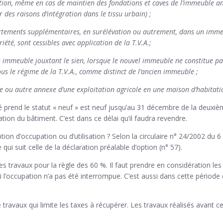
ion, même en cas de maintien des fondations et caves de l’immeuble anc
 des raisons d’intégration dans le tissu urbain) ;
artements supplémentaires, en surélévation ou autrement, dans un imm
été, sont cessibles avec application de la T.V.A.;
un immeuble jouxtant le sien, lorsque le nouvel immeuble ne constitue 
ous le régime de la T.V.A., comme distinct de l’ancien immeuble ;
e ou autre annexe d’une exploitation agricole en une maison d’habitati
ové prend le statut « neuf » est neuf jusqu’au 31 décembre de la deuxiè
ation du bâtiment. C’est dans ce délai qu’il faudra revendre.
tion d’occupation ou d’utilisation ? Selon la circulaire n° 24/2002 du 
qui suit celle de la déclaration préalable d’option (n° 57).
es travaux pour la règle des 60 %. Il faut prendre en considération le
 l’occupation n’a pas été interrompue. C’est aussi dans cette période 
travaux qui limite les taxes à récupérer. Les travaux réalisés avant ce