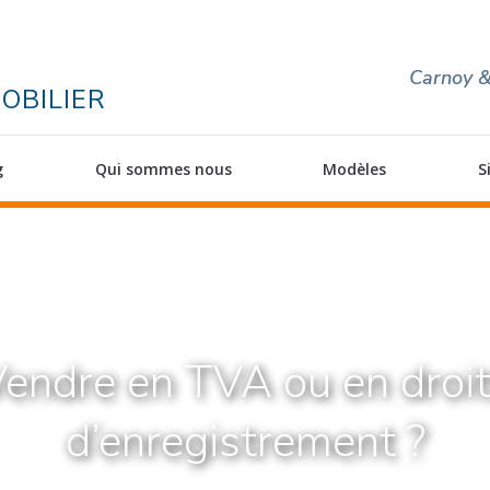
Carnoy &
OBILIER
g
Qui sommes nous
Modèles
S
endre en TVA ou en droi
d’enregistrement ?