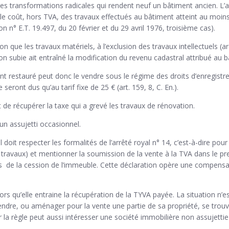
 les transformations radicales qui rendent neuf un bâtiment ancien. L’
e coût, hors TVA, des travaux effectués au bâtiment atteint au moins 
 n° E.T. 19.497, du 20 février et du 29 avril 1976, troisième cas).
n que les travaux matériels, à l’exclusion des travaux intellectuels (ar
on subie ait entraîné la modification du revenu cadastral attribué au b
 restauré peut donc le vendre sous le régime des droits d’enregistre
seront dus qu’au tarif fixe de 25 € (art. 159, 8, C. En.).
 de récupérer la taxe qui a grevé les travaux de rénovation.
un assujetti occasionnel.
 doit respecter les formalités de l’arrêté royal n° 14, c’est-à-dire pour
travaux) et mentionner la soumission de la vente à la TVA dans le pre
is de la cession de l’immeuble. Cette déclaration opère une compensati
ors qu’elle entraine la récupération de la TYVA payée. La situation n’es
re, ou aménager pour la vente une partie de sa propriété, se trouve 
la règle peut aussi intéresser une société immobilière non assujettie