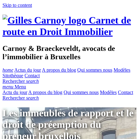
Skip to content
Carnet de
route en Droit Immobilier
Carnoy & Braeckeveldt, avocats de
l’immobilier à Bruxelles
home
Actus du jour
A propos du blog
Qui sommes nous
Modèles
Sitothèque
Contact
Rechercher
search
menu
Menu
Actu du jour
A propos du blog
Qui sommes nous
Modèles
Contact
Rechercher
search
Les immeubles de rapport et le
droit de préemption du
preneur bruxellois