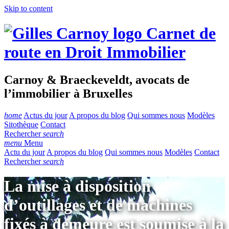
Skip to content
Carnet de
route en Droit Immobilier
Carnoy & Braeckeveldt, avocats de
l’immobilier à Bruxelles
home
Actus du jour
A propos du blog
Qui sommes nous
Modèles
Sitothèque
Contact
Rechercher
search
menu
Menu
Actu du jour
A propos du blog
Qui sommes nous
Modèles
Contact
Rechercher
search
La mise à disposition
d’outillages et de machines
fixés à demeure est soumise à la