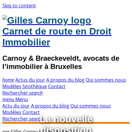
Skip to content
Carnet de route en Droit
Immobilier
Carnoy & Braeckeveldt, avocats de
l’immobilier à Bruxelles
home
Actus du jour
A propos du blog
Qui sommes nous
Modèles
Sitothèque
Contact
Rechercher
search
menu
Menu
Actu du jour
A propos du blog
Qui sommes nous
Modèles
Contact
La nouvelle
Rechercher
search
disposition
par Gilles Carnoy le 8 décembre 2012