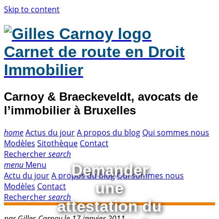
Skip to content
Carnet de route en Droit
Immobilier
Carnoy & Braeckeveldt, avocats de
l’immobilier à Bruxelles
home
Actus du jour
A propos du blog
Qui sommes nous
Modèles
Sitothèque
Contact
Rechercher
search
menu
Menu
Demander
Actu du jour
A propos du blog
Qui sommes nous
une
Modèles
Contact
Rechercher
search
attestation du
par Gilles Carnoy le 17 janvier 2011