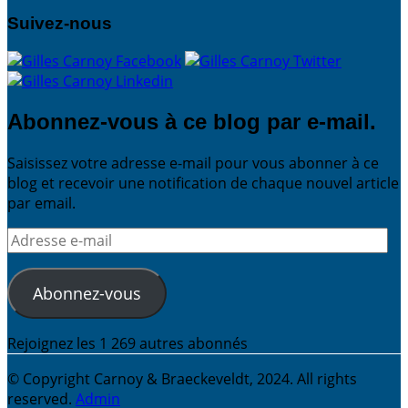
Suivez-nous
Abonnez-vous à ce blog par e-mail.
Saisissez votre adresse e-mail pour vous abonner à ce
blog et recevoir une notification de chaque nouvel article
par email.
Adresse
e-
mail
Abonnez-vous
Rejoignez les 1 269 autres abonnés
© Copyright Carnoy & Braeckeveldt, 2024. All rights
reserved.
Admin