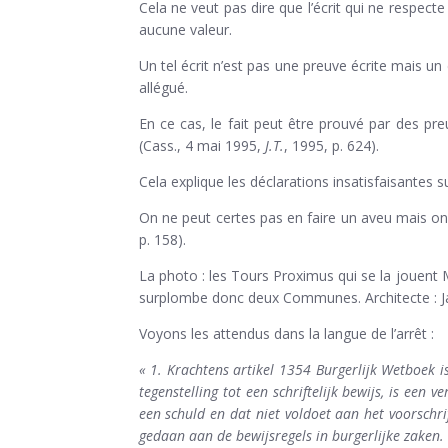
Cela ne veut pas dire que l’écrit qui ne respect
aucune valeur.
Un tel écrit n’est pas une preuve écrite mais un 
allégué.
En ce cas, le fait peut être prouvé par des 
(Cass., 4 mai 1995,
J.T.
, 1995, p. 624).
Cela explique les déclarations insatisfaisantes su
On ne peut certes pas en faire un aveu mais on 
p. 158).
La photo : les Tours Proximus qui se la jouent 
surplombe donc deux Communes. Architecte : J
Voyons les attendus dans la langue de l’arrêt :
« 1. Krachtens artikel 1354 Burgerlijk Wetboek is
tegenstelling tot een schriftelijk bewijs, is een 
een schuld en dat niet voldoet aan het voorschri
gedaan aan de bewijsregels in burgerlijke zaken.