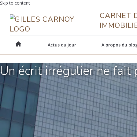
Skip to content
CARNET D
IMMOBILI
home
Actus du jour
A propos du blo
Un écrit irrégulier ne fai