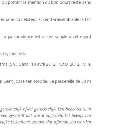
eur ou portant la mention du bon pour) reste sans
il émane du débiteur et rend vraisemblable le fait
La jurisprudence est assez souple à cet égard
ité, loin de là.
sms (Civ., Gand, 10 avril 2012,
T.B.O
. 2012, liv. 4,
sur Saint-Josse-ten-Noode. La passerelle de 30 m
erechtelijk ofwel gerechtelijk. Een bekentenis, in
d. Een geschrift dat wordt opgesteld tot bewijs van
htelijke bekentenis zonder dat afbreuk zou worden