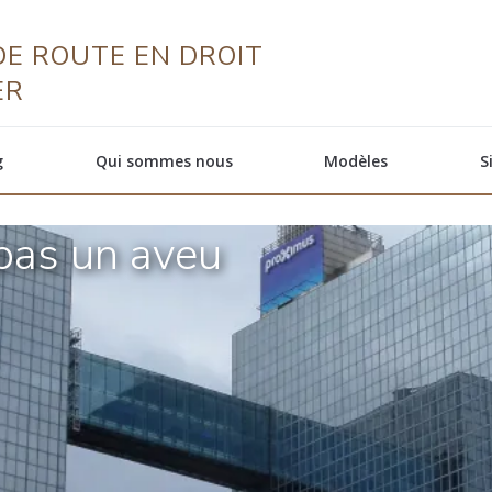
E ROUTE EN DROIT
ER
g
Qui sommes nous
Modèles
S
t pas un aveu