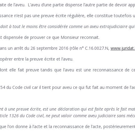
traite de l’aveu. L’aveu d’une partie dispense l’autre partie de devoir a
ssance n’est pas une preuve écrite régulière, elle constitue toutefois
doit à tout le moins être considérée comme un aveu extrajudiciaire qui 
dispensée de prouver ce que Monsieur reconnait.
dans un arrêt du 26 septembre 2016 (rôle n° C.16.0027.N,
www.juridat
 opérer entre la preuve écrite et l’aveu.
ont elle fait preuve tandis que l’aveu est une reconnaissance de c
1354 du Code civil car il tient pour aveu ce qui fut fait au moment de l’
 à une preuve écrite, est une déclaration qui est faite après le fait mat
rticle 1326
du Code civil, ne peut valoir comme aveu judiciaire sans méco
 que l’on donne à l’acte et la reconnaissance de l’acte, postérieureme