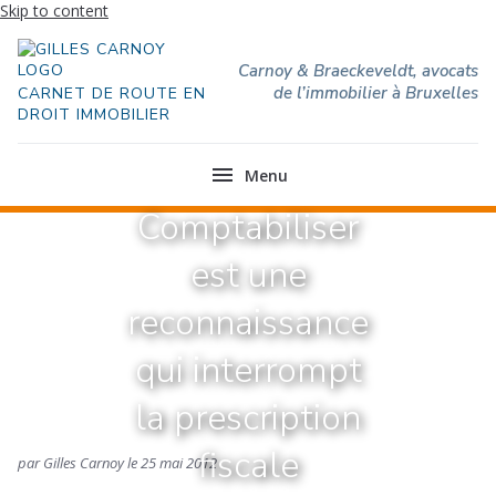
Skip to content
Carnoy & Braeckeveldt, avocats
de l’immobilier à Bruxelles
CARNET DE ROUTE EN
DROIT IMMOBILIER
menu
Menu
Comptabiliser
Actu
du
jour
est une
A
reconnaissance
propos
du
qui interrompt
blog
Qui
la prescription
sommes
nous
fiscale
par Gilles Carnoy le 25 mai 2012
Modèles