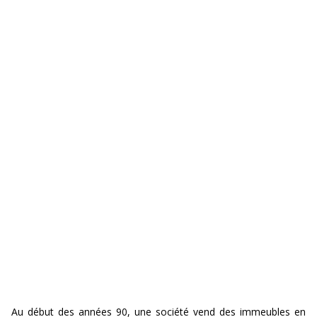
Contact
search
hercher
Au début des années 90, une société vend des immeubles en