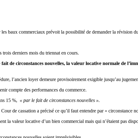
sur les baux commerciaux prévoit la possibilité de demander la révision du
 trois derniers mois du triennat en cours.
e fait de circonstances nouvelles, la valeur locative normale de l’i
édure, l’ancien loyer demeure provisoirement exigible jusqu’au jugemen
ns tenir compte des performances du commerce.
moins 15 %,
« par le fait de circonstances nouvelles ».
la Cour de cassation a précisé ce qu’il faut entendre par « circonstance n
nt la valeur locative d’un bien commercial mais qui n’étaient pas dispon
irconstances nouvelles soient imprévisibles.