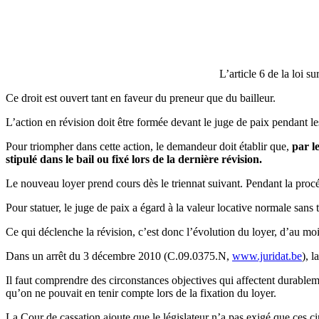
L’article 6 de la loi 
Ce droit est ouvert tant en faveur du preneur que du bailleur.
L’action en révision doit être formée devant le juge de paix pendant les
Pour triompher dans cette action, le demandeur doit établir que,
par l
stipulé dans le bail ou fixé lors de la dernière révision.
Le nouveau loyer prend cours dès le triennat suivant. Pendant la proc
Pour statuer, le juge de paix a égard à la valeur locative normale sa
Ce qui déclenche la révision, c’est donc l’évolution du loyer, d’au 
Dans un arrêt du 3 décembre 2010 (C.09.0375.N,
www.juridat.be
), 
Il faut comprendre des circonstances objectives qui affectent durableme
qu’on ne pouvait en tenir compte lors de la fixation du loyer.
La Cour de cassation ajoute que le législateur n’a pas exigé que ces c