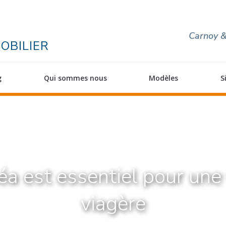
Carnoy &
OBILIER
g
Qui sommes nous
Modèles
S
éa est essentiel pour une
viagère