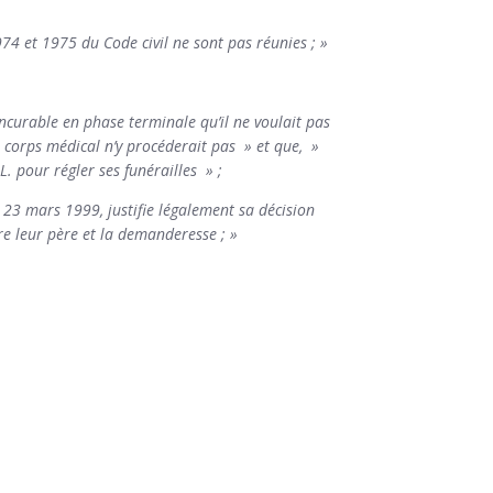
974 et 1975 du Code civil ne sont pas réunies ; »
incurable en phase terminale qu’il ne voulait pas
e corps médical n’y procéderait pas » et que, »
L. pour régler ses funérailles » ;
e 23 mars 1999, justifie légalement sa décision
tre leur père et la demanderesse ; »