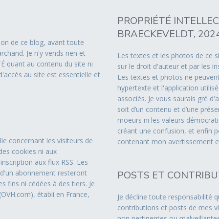
PROPRIÉTÉ INTELLE
BRAECKEVELDT, 2024
ion de ce blog, avant toute
rchand. Je n'y vends rien et
Les textes et les photos de ce s
 quant au contenu du site ni
sur le droit d'auteur et par les 
d'accès au site est essentielle et
Les textes et photos ne peuvent 
hypertexte et l'application util
associés. Je vous saurais gré d'
soit d’un contenu et d’une présen
moeurs ni les valeurs démocrati
créant une confusion, et enfin p
le concernant les visiteurs de
contenant mon avertissement et 
des cookies ni aux
inscription aux flux RSS. Les
on d'un abonnement resteront
POSTS ET CONTRIBU
s fins ni cédées à des tiers. Je
(OVH.com), établi en France,
Je décline toute responsabilité qu
contributions et posts de mes vi
non pertinentes ou malveillantes