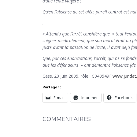
d’une rente viagère ;
Qu’en l’absence de cet aléa, pareil contrat est nu
…
« Attendu que l’arrêt considère que » tout l’entou
soigner médicalement, que son moral était au plus
juste avant la passation de l’acte, il avait déjà f
Que, par ces énonciations, l’arrêt, qui ne se fond
que les défendeurs » ont démontré l’absence (de l’
Cass. 20 juin 2005, rôle : C040549F.
www.juridat
Partager :
E-mail
Imprimer
Facebook
COMMENTAIRES