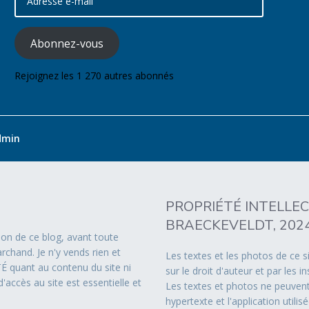
e-
mail
Abonnez-vous
Rejoignez les 1 270 autres abonnés
dmin
PROPRIÉTÉ INTELLE
BRAECKEVELDT, 2024
ion de ce blog, avant toute
rchand. Je n'y vends rien et
Les textes et les photos de ce s
 quant au contenu du site ni
sur le droit d'auteur et par les 
d'accès au site est essentielle et
Les textes et photos ne peuvent 
hypertexte et l'application util