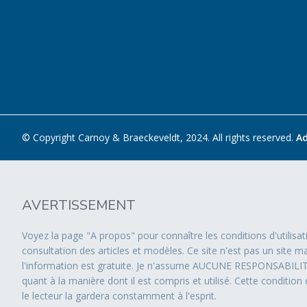
© Copyright Carnoy & Braeckeveldt, 2024. All rights reserved.
A
AVERTISSEMENT
Voyez la page "A propos" pour connaître les conditions d'utilisat
consultation des articles et modèles. Ce site n'est pas un site ma
l'information est gratuite. Je n'assume AUCUNE RESPONSABILITÉ
quant à la manière dont il est compris et utilisé. Cette condition 
le lecteur la gardera constamment à l'esprit.