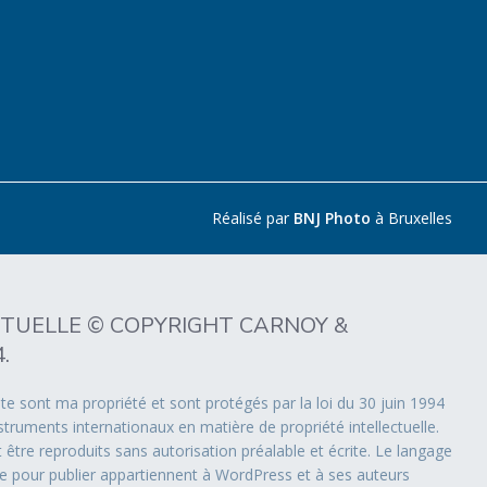
Réalisé par
BNJ Photo
à Bruxelles
CTUELLE © COPYRIGHT CARNOY &
.
ite sont ma propriété et sont protégés par la loi du 30 juin 1994
instruments internationaux en matière de propriété intellectuelle.
être reproduits sans autorisation préalable et écrite. Le langage
isée pour publier appartiennent à WordPress et à ses auteurs