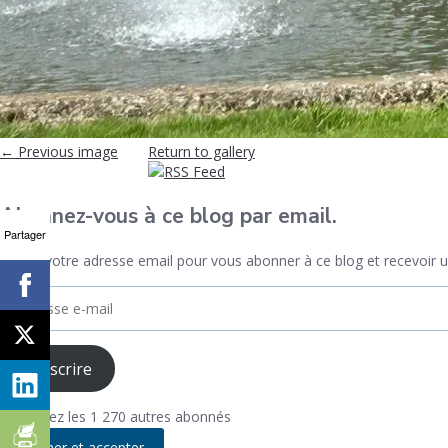
← Previous image
Return to gallery
Abonnez-vous à ce blog par email.
Partager
Entrez votre adresse email pour vous abonner à ce blog et recevoir un
Adresse
search
e-
mail
Souscrire
Rejoignez les 1 270 autres abonnés