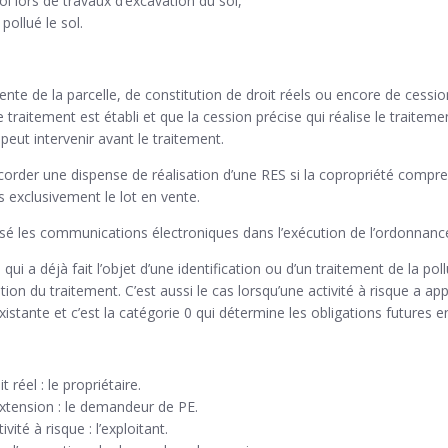
l lors de travaux d’excavation du sol,
ollué le sol.
nte de la parcelle, de constitution de droit réels ou encore de cessio
traitement est établi et que la cession précise qui réalise le traiteme
 peut intervenir avant le traitement.
order une dispense de réalisation d’une RES si la copropriété compren
 exclusivement le lot en vente.
sé les communications électroniques dans l’exécution de l’ordonnance
 qui a déjà fait l’objet d’une identification ou d’un traitement de la poll
ion du traitement. C’est aussi le cas lorsqu’une activité à risque a app
istante et c’est la catégorie 0 qui détermine les obligations futures e
réel : le propriétaire.
extension : le demandeur de PE.
ité à risque : l’exploitant.