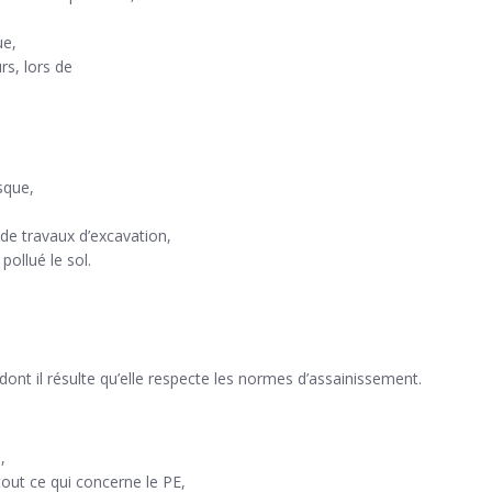
ue,
rs, lors de
isque,
 de travaux d’excavation,
ollué le sol.
l dont il résulte qu’elle respecte les normes d’assainissement.
,
 tout ce qui concerne le PE,