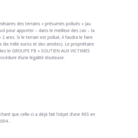
étaires des terrains « présumés pollués » (au
 sol pour apporter – dans le meilleur des cas – la
res. Si le terrain est pollué, il faudra le faire
 dix mille euros et des années). Le propriétaire
 Ralliez le GROUPE FB « SOUTIEN AUX VICTIMES
océdure d’une légalité douteuse.
hant que celle-ci a déjà fait l’objet d’une RES en
 2004…