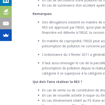
En cas de découverte d’une pollution du so
En cas de survenance d’un accident ayant p
Remarques
Des dérogations existent en matière de ve
RES est approuvé par l’IBGE, qu’un plan de 
financière est délivrée à l’IBGE, la cession
En matière de copropriété, l’IBGE peut acc
présomption de pollution ne concerne pas
L’ordonnance du 3 février 2011 a générali
Il faut aussi envisager le cas de la parcelle
présomption de pollution depuis la réalisat
catégorie 0 se superpose à la catégorie ex
Qui doit faire réaliser la RES ?
En cas de vente ou de constitution de droit 
En cas de nouvelle activité à risque ou d’
En cas d’évènement relatif au PE d’une activ