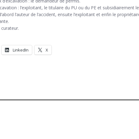
 d’excavation : le demandeur de permis.
vation : l’exploitant, le titulaire du PU ou du PE et subsidiairement le
’abord l’auteur de l’accident, ensuite l’exploitant et enfin le propriétair
ante.
e curateur.
LinkedIn
X