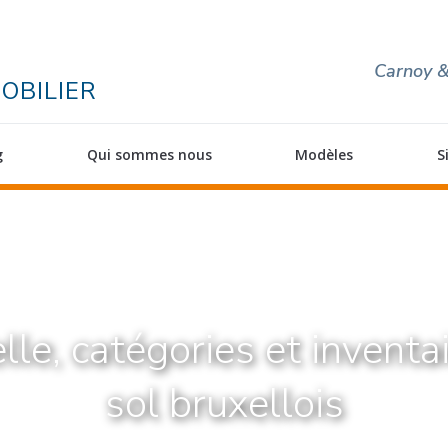
Carnoy &
OBILIER
g
Qui sommes nous
Modèles
S
lle, catégories et inventa
sol bruxellois